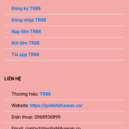
Đăng ký TR88
Đăng nhập TR88
Nạp tiền TR88
Rút tiền TR88
Tải app TR88
LIÊN HỆ
Thương hiệu:
TR88
Website:
https://jyotishbhawan.co/
Điện thoại:
0968936899
Email:
contact@jyotishbhawan.co