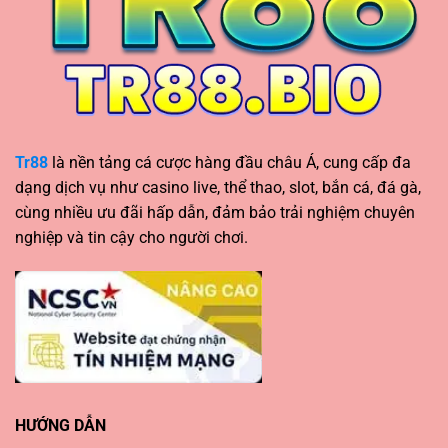
Tr88
là nền tảng cá cược hàng đầu châu Á, cung cấp đa
dạng dịch vụ như casino live, thể thao, slot, bắn cá, đá gà,
cùng nhiều ưu đãi hấp dẫn, đảm bảo trải nghiệm chuyên
nghiệp và tin cậy cho người chơi.
HƯỚNG DẪN