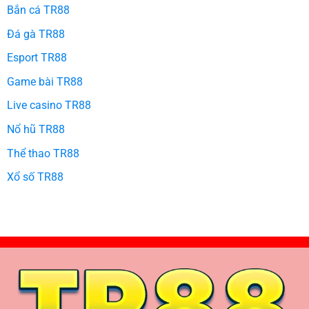
Bắn cá TR88
Đá gà TR88
Esport TR88
Game bài TR88
Live casino TR88
Nổ hũ TR88
Thể thao TR88
Xổ số TR88