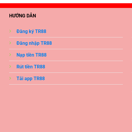
HƯỚNG DẪN
Đăng ký TR88
Đăng nhập TR88
Nạp tiền TR88
Rút tiền TR88
Tải app TR88