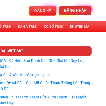
ĐĂNG NHẬP
ĐĂNG KÝ
O TR88
ĐÁ GÀ TR88
XỔ SỐ TR88
KHUYẾN MÃI
BÀI VIẾT MỚI
Đề Về 99 Hôm Sau Đánh Con Gì – Giải Mã Quy Luật
Soi Cầu
Quản lý vốn khi cá cược esport
Dàn Đề 64 Số – Giải Mã Chiến Thuật Thắng Lớn Trong
Lô Đề
Chiến Thuật Cược Team Cửa Dưới Esport – Bí Quyết
Chơi Hay