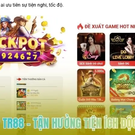
i ưu tiên sự tiện nghi, tốc độ.