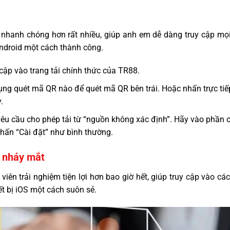
i và nhanh chóng hơn rất nhiều, giúp anh em dễ dàng truy cập m
 Android một cách thành công.
 cập vào trang tải chính thức của TR88.
g quét mã QR nào để quét mã QR bên trái. Hoặc nhấn trực tiếp 
.
hể yêu cầu cho phép tải từ “nguồn không xác định”. Hãy vào phần
 nhấn “Cài đặt” như bình thường.
g nháy mắt
n trải nghiệm tiện lợi hơn bao giờ hết, giúp truy cập vào các t
iết bị iOS một cách suôn sẻ.