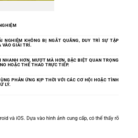
 NGHIỆM
I NGHIỆM KHÔNG BỊ NGẮT QUÃNG, DUY TRÌ SỰ TẬP
 VÀO GIẢI TRÍ.
ẢI NHANH HƠN, MƯỢT MÀ HƠN, ĐẶC BIỆT QUAN TRỌNG
INO HOẶC THỂ THAO TRỰC TIẾP.
DÙNG PHẢN ỨNG KỊP THỜI VỚI CÁC CƠ HỘI HOẶC TÌNH
Ử LÝ.
roid và iOS. Dựa vào hình ảnh cung cấp, có thể thấy rõ