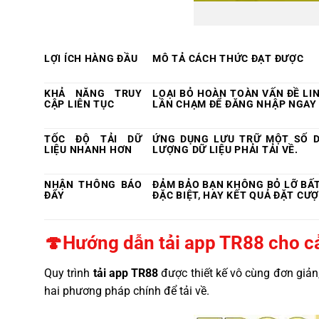
LỢI ÍCH HÀNG ĐẦU
MÔ TẢ CÁCH THỨC ĐẠT ĐƯỢC
KHẢ NĂNG TRUY
LOẠI BỎ HOÀN TOÀN VẤN ĐỀ LI
CẬP LIÊN TỤC
LẦN CHẠM ĐỂ ĐĂNG NHẬP NGAY 
TỐC ĐỘ TẢI DỮ
ỨNG DỤNG LƯU TRỮ MỘT SỐ DỮ
LIỆU NHANH HƠN
LƯỢNG DỮ LIỆU PHẢI TẢI VỀ.
NHẬN THÔNG BÁO
ĐẢM BẢO BẠN KHÔNG BỎ LỠ BẤT
ĐẨY
ĐẶC BIỆT, HAY KẾT QUẢ ĐẶT CƯ
🍄Hướng dẫn tải app TR88 cho c
Quy trình
tải app TR88
được thiết kế vô cùng đơn giản,
hai phương pháp chính để tải về.