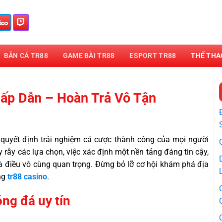
BẮN CÁ TR88
GAME BÀI TR88
ESPORT TR88
THỂ THA
Hấp Dẫn – Hoàn Trả Vô Tận
 quyết định trải nghiệm cá cược thành công của mọi người
y rẫy các lựa chọn, việc xác định một nền tảng đáng tin cậy,
à điều vô cùng quan trọng. Đừng bỏ lỡ cơ hội khám phá địa
ng
tr88 casino
.
ng đá uy tín