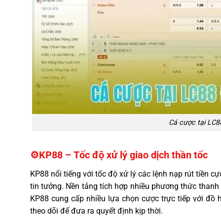
Cá cược tại LC
⚙️KP88 – Tốc độ xử lý giao dịch thần tốc
KP88 nổi tiếng với tốc độ xử lý các lệnh nạp rút tiền c
tin tưởng. Nền tảng tích hợp nhiều phương thức thanh
KP88 cung cấp nhiều lựa chọn cược trực tiếp với đồ 
theo dõi để đưa ra quyết định kịp thời.