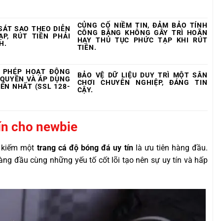
CỦNG CỐ NIỀM TIN, ĐẢM BẢO TÍNH
SÁT SAO THEO DIỄN
CÔNG BẰNG KHÔNG GÂY TRÌ HOÃN
ẠP, RÚT TIỀN PHẢI
HAY THỦ TỤC PHỨC TẠP KHI RÚT
H.
TIỀN.
P PHÉP HOẠT ĐỘNG
BẢO VỆ DỮ LIỆU DUY TRÌ MỘT SÂN
 QUYỀN VÀ ÁP DỤNG
CHƠI CHUYÊN NGHIỆP, ĐÁNG TIN
ẾN NHẤT (SSL 128-
CẬY.
ín cho newbie
ìm kiếm một
trang cá độ bóng đá uy tín
là ưu tiên hàng đầu.
àng đầu cùng những yếu tố cốt lõi tạo nên sự uy tín và hấp